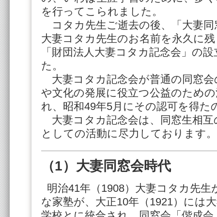
を行ってこられました。
コタカ先生ご逝去の後、「大妻同
大妻コタカ先生のお名前を永久に残
「財団法人大妻コタカ記念会」の設
た。
大妻コタカ記念会が普通の同窓会
や文化の発展に役立つ公益のための
れ、昭和49年5月にその認可を得た
大妻コタカ記念会は、同窓生相互
としての活動に尽力しております。
（1）大妻同窓会時代
明治41年（1908）大妻コタカ先
な家塾が、大正10年（1921）に
学校とに統合され、同窓会「偕成会