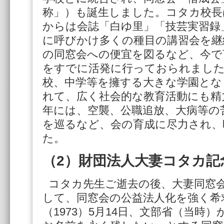
称」）も誕生しました。コタカ校長
からは会誌「白ゆ里」「技芸実習録
に呼びかけ多くの種目の講習会を継
の同窓会への便宜を図るなど、今で
をすでに活発に行っておられました
校、中学等を擁する大きな学園とな
れて、広く社会的な教育活動にも精
年には、空襲、公職追放、大病等の
を巡るなど、会の育成に尽力され、
た。
（2）財団法人大妻コタカ記
コタカ先生ご逝去の後、大妻同窓
して、同窓会の公益法人化を強く希
（1973）5月14日、文部省（当時